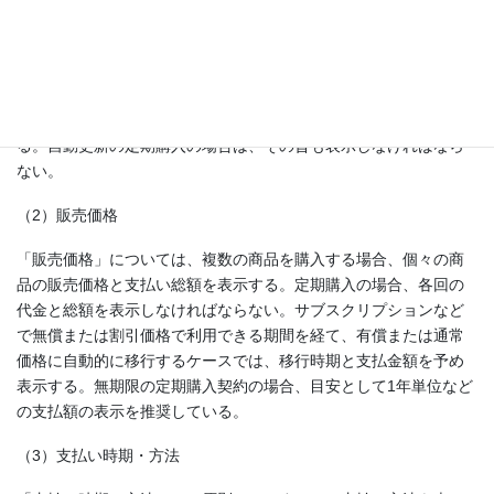
「分量」については、数量・回数・期間を分かりやすく表示しな
ければならない。定期購入の場合、各回に引き渡す商品の数量と
引き渡す総分量がわかるように表示する。無期限の定期購入契約
や無期限のサブスクリプションの場合は、その旨を表示。これと
合わせて、目安として1年単位などの総分量の表示を推奨してい
る。自動更新の定期購入の場合は、その旨も表示しなければなら
ない。
（2）販売価格
「販売価格」については、複数の商品を購入する場合、個々の商
品の販売価格と支払い総額を表示する。定期購入の場合、各回の
代金と総額を表示しなければならない。サブスクリプションなど
で無償または割引価格で利用できる期間を経て、有償または通常
価格に自動的に移行するケースでは、移行時期と支払金額を予め
表示する。無期限の定期購入契約の場合、目安として1年単位など
の支払額の表示を推奨している。
（3）支払い時期・方法