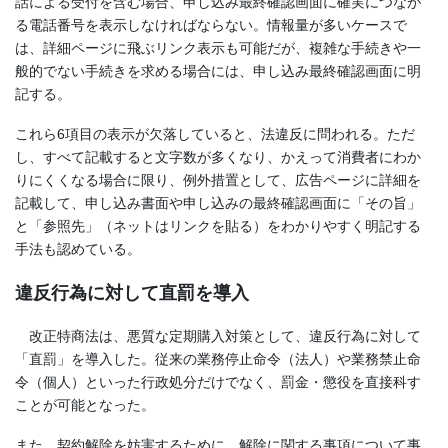
話による受付を含む場合、申し込み最終確認画面に確実につなが
る電話番号を表示しなければならない。情報量が多いケースで
は、詳細ページに飛ぶリンク表示も可能だが、複雑な手続きや一
般的でない手続きを求める場合には、申し込み最終確認画面に明
記する。
これら6項目の表示が欠落していると、法違反に問われる。ただ
し、すべて記載すると文字数が多くなり、かえって消費者にわか
りにくくなる場合に限り、例外措置として、広告ページに詳細を
記載して、申し込み書面や申し込みの最終確認画面に「その旨」
と「参照先」（ネットはリンクを貼る）をわかりやすく明記する
手法も認めている。
違反行為に対して直罰を導入
改正特商法は、悪質な定期購入対策として、違反行為に対して
「直罰」を導入した。従来の業務停止命令（法人）や業務禁止命
令（個人）といった行政処分だけでなく、罰金・懲役を直接科す
ことが可能となった。
また、契約解除を妨害するために、解除に関する事項について事