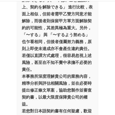
解除できる」 與 「甲は、乙と協議の
上、契約を解除できる」 進行比較，表
面上相似，但前者需甲乙雙方同意才能
解除，而後者則保留甲方單方面解除契
約的可能性，其差異極為重大。另外，
「〜する」 與 「〜するよう努める」
也乍看相同，但後者僅屬努力義務，原
則上即使未達成亦不會產生違約責任。
若僅以直譯方式處理，很容易忽視上述
風險，甚至在不知不覺中承擔不必要的
責任。
本事務所深度理解貴公司的業務內容，
精準分析與評估相關風險，並在必要時
提出修正條文草案，協助您製作並審查
契約書，以最大限度保障貴公司的權
益。
若您對日本語契約書有任何疑慮，歡迎