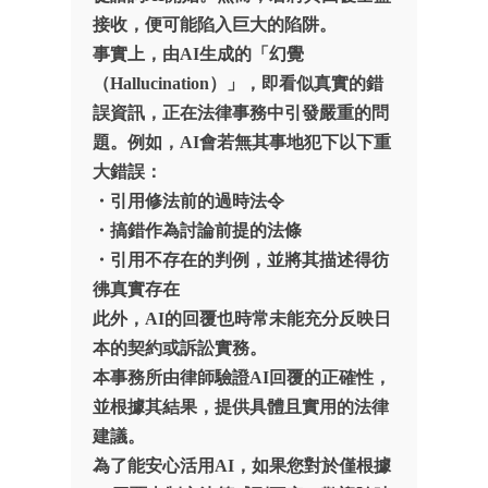
接收，便可能陷入巨大的陷阱。
事實上，由AI生成的「幻覺
（Hallucination）」，即看似真實的錯
誤資訊，正在法律事務中引發嚴重的問
題。例如，AI會若無其事地犯下以下重
大錯誤：
・引用修法前的過時法令
・搞錯作為討論前提的法條
・引用不存在的判例，並將其描述得彷
彿真實存在
此外，AI的回覆也時常未能充分反映日
本的契約或訴訟實務。
本事務所由律師驗證AI回覆的正確性，
並根據其結果，提供具體且實用的法律
建議。
為了能安心活用AI，如果您對於僅根據