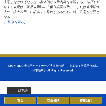
注意しなければならない具体的な表示内容を確認する。 以下に紹
介する表現は、景品表示法の「優良誤認表示」、または健康増進
法の「誇大表示」に該当する恐れがあるため、特に注意が必要と
なる。 （
[…続きを読む]
Copyright ©
半蔵門パートナーズ法律事務所（中文名稱：半藏門合夥法
律事務所）
All Rights Reserved.
日本語
首頁
交通資訊
聯絡我們