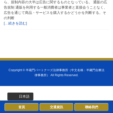
ら、規制内容の大半は広告に関するものとなっている。 通販の広
告規制 通販を利用する一般消費者は事業者と直接会うことなく、
広告を通じて商品・サービスを購入するかどうかを判断する。そ
の判断
[…続きを読む]
Copyright ©
半蔵門パートナーズ法律事務所（中文名稱：半藏門合夥法
律事務所）
All Rights Reserved.
日本語
首頁
交通資訊
聯絡我們