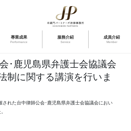
專業成果
服務介紹
成員介紹
Performance
Service
Member
公会･鹿児島県弁護士会協議会
」法制に関する講演を行いま
開催された台中律師公会･鹿児島県弁護士会協議会におい
た。