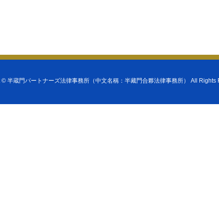
t ©
半蔵門パートナーズ法律事務所（中文名稱：半藏門合夥法律事務所）
All Rights