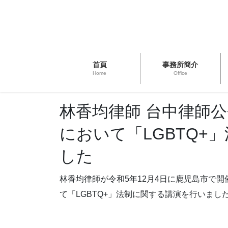
首頁
事務所簡介
Home
Office
林香均律師 台中律師
において「LGBTQ+
した
林香均律師が令和5年12月4日に鹿児島市で
て「LGBTQ+」法制に関する講演を行いまし