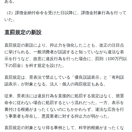
ある。
（2）課徴金納付命令を受けた日以降に、課徴金対象行為を行って
いた。
直罰規定の新設
直罰規定の新設により、抑止力を強化したことも、改正の注目点
に挙げられる。一般消費者が誤認すると知っていながら違法な表
示を行うなど、故意に違反行為を行った場合に、罰則（100万円以
下の罰金）を科す規定を設けた。
直罰規定は、景表法で禁止している「優良誤認表示」と「有利誤
認表示」が対象となる。法人・個人の両罰規定もある。
従来、景表法には違反行為を直接的に処罰する規定はなく、措置
命令に従わない場合に処罰するという流れだった。一方、表示を
裏付ける根拠がまったくないのにもかかわらず、違法な広告を行
う事業者も存在し、悪質業者に対する抑止力が弱かった。
直罰規定の対象となり得る事例として、科学的根拠がまったくな