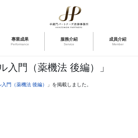
專業成果
服務介紹
成員介紹
Performance
Service
Member
ル入門（薬機法 後編）」
ル入門（薬機法 後編）
」を掲載しました。