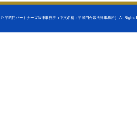
t ©
半蔵門パートナーズ法律事務所（中文名稱：半藏門合夥法律事務所）
All Rights