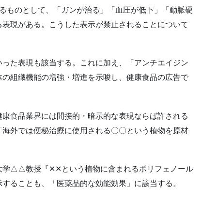
たるものとして、「ガンが治る」「血圧が低下」「動脈硬
る表現がある。こうした表示が禁止されることについて
いった表現も該当する。これに加え、「アンチエイジン
体の組織機能の増強・増進を示唆し、健康食品の広告で
健康食品業界には間接的・暗示的な表現ならば許される
「海外では便秘治療に使用される〇〇という植物を原材
大学△△教授『✕✕という植物に含まれるポリフェノール
示することも、「医薬品的な効能効果」に該当する。