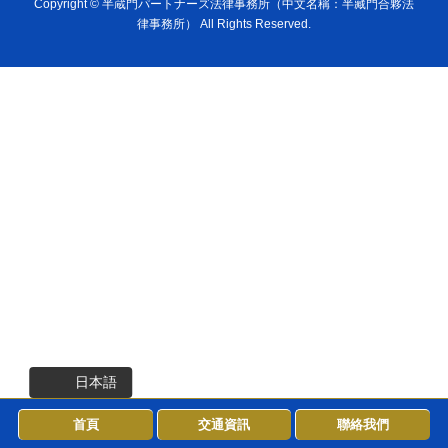
Copyright ©
半蔵門パートナーズ法律事務所（中文名稱：半藏門合夥法
律事務所）
All Rights Reserved.
日本語
首頁
交通資訊
聯絡我們