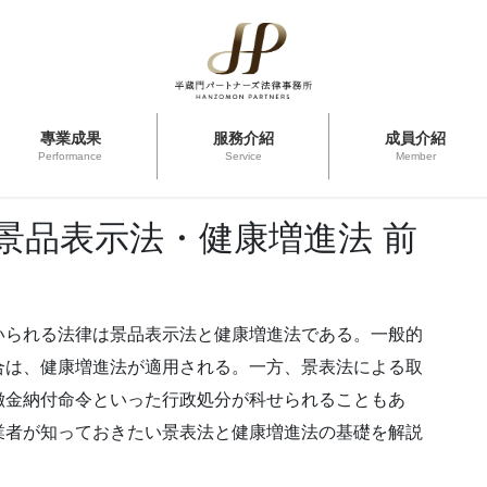
專業成果
服務介紹
成員介紹
Performance
Service
Member
景品表示法・健康増進法 前
いられる法律は景品表示法と健康増進法である。一般的
合は、健康増進法が適用される。一方、景表法による取
徴金納付命令といった行政処分が科せられることもあ
業者が知っておきたい景表法と健康増進法の基礎を解説