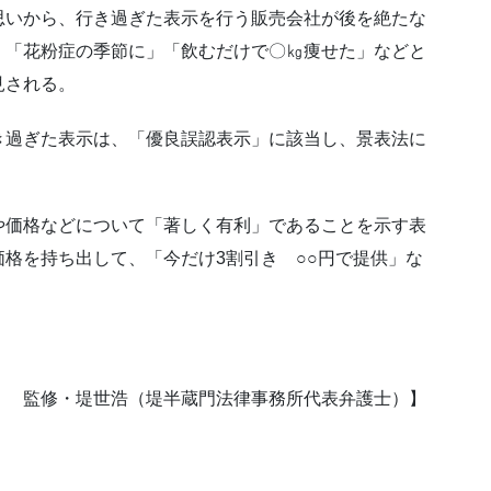
思いから、行き過ぎた表示を行う販売会社が後を絶たな
」「花粉症の季節に」「飲むだけで〇㎏痩せた」などと
見される。
き過ぎた表示は、「優良誤認表示」に該当し、景表法に
や価格などについて「著しく有利」であることを示す表
格を持ち出して、「今だけ3割引き ○○円で提供」な
） 監修・堤世浩（堤半蔵門法律事務所代表弁護士）】