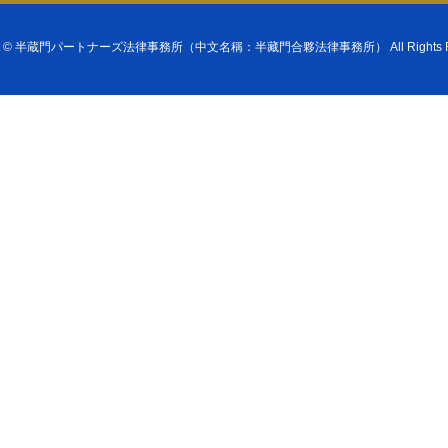
t ©
半蔵門パートナーズ法律事務所（中文名稱：半藏門合夥法律事務所）
All Rights