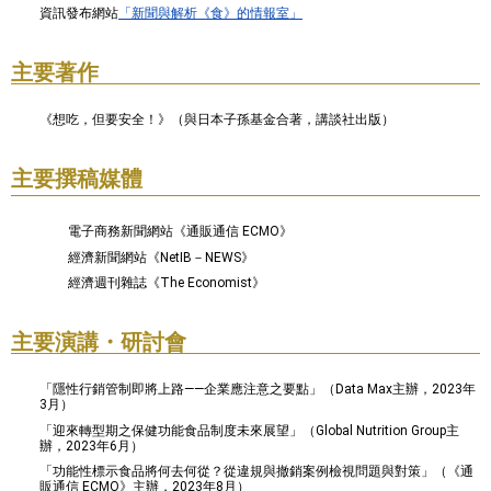
資訊發布網站
「新聞與解析《食》的情報室」
主要著作
《想吃，但要安全！》（與日本子孫基金合著，講談社出版）
主要撰稿媒體
電子商務新聞網站《通販通信 ECMO》
經濟新聞網站《NetIB－NEWS》
經濟週刊雜誌《The Economist》
主要演講・研討會
「隱性行銷管制即將上路——企業應注意之要點」（Data Max主辦，2023年
3月）
「迎來轉型期之保健功能食品制度未來展望」（Global Nutrition Group主
辦，2023年6月）
「功能性標示食品將何去何從？從違規與撤銷案例檢視問題與對策」（《通
販通信 ECMO》主辦，2023年8月）