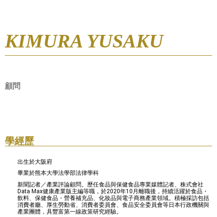
KIMURA YUSAKU
顧問
學經歷
出生於大阪府
畢業於熊本大學法學部法律學科
新聞記者／產業評論顧問。歷任食品與保健食品專業媒體記者、株式會社
Data Max健康產業版主編等職，於2020年10月離職後，持續活躍於食品・
飲料、保健食品・營養補充品、化妝品與電子商務產業領域。積極採訪包括
消費者廳、厚生勞動省、消費者委員會、食品安全委員會等日本行政機關與
產業團體，具豐富第一線政策研究經驗。