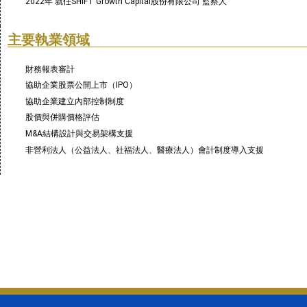
2022年 就任SHIFT Growth Capital股份有限公司 監察人
主要執業領域
財務報表審計
協助企業股票公開上市（IPO）
協助企業建立內部控制制度
股價與併購價格評估
M&A結構設計與交易架構支援
非營利法人（公益法人、社福法人、醫療法人）會計制度導入支援