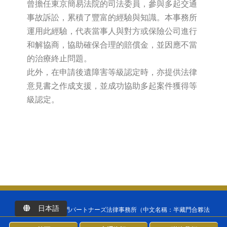
曾擔任東京簡易法院的司法委員，參與多起交通
事故訴訟，累積了豐富的經驗與知識。本事務所
運用此經驗，代表當事人與對方或保險公司進行
和解協商，協助確保合理的賠償金，並因應不當
的治療終止問題。
此外，在申請後遺障害等級認定時，亦提供法律
意見書之作成支援，並成功協助多起案件獲得等
級認定。
日本語
Copyright ©
半蔵門パートナーズ法律事務所（中文名稱：半藏門合夥法
律事務所）
All Rights Reserved.