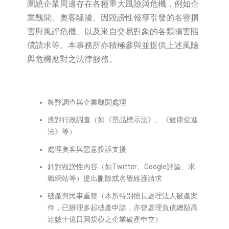
圍繞企業周邊存在各種重大風險與危機，例如企
業醜聞、奧客騷擾、因毀謗性報導引發的名譽損
害與風評危機、以及來自交易對象的各類損害賠
償請求等。本事務所亦積極參與並提供上述風險
與危機應對之法律服務。
舞弊調查與企業醜聞處理
應對行政調查（如《景品標示法》、《健康促進
法》等）
處理奧客與惡意投訴支援
針對毀謗性內容（如Twitter、Google評論、求
職網站等）提出刪除或名譽維護請求
破產與民事重整（本所特別擅長處理法人破產案
件，已辦理多起破產申請，亦曾處理負債總額高
達數十億日圓規模之企業破產申立）