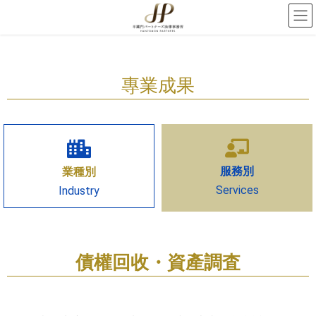
專業成果
服務別
業種別
Services
Industry
債權回收・資產調査