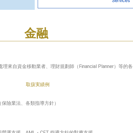
Services
金融
資金移動業者、理財規劃師（Financial Planner）等的
取扱実績例
（保險業法、各類指導方針）
營運支援、AML・CFT 指導方針的對應支援