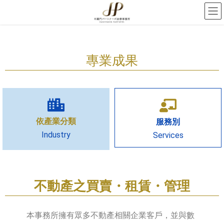
專業成果
依產業分類
服務別
Industry
Services
不動產之買賣・租賃・管理
本事務所擁有眾多不動產相關企業客戶，並與數