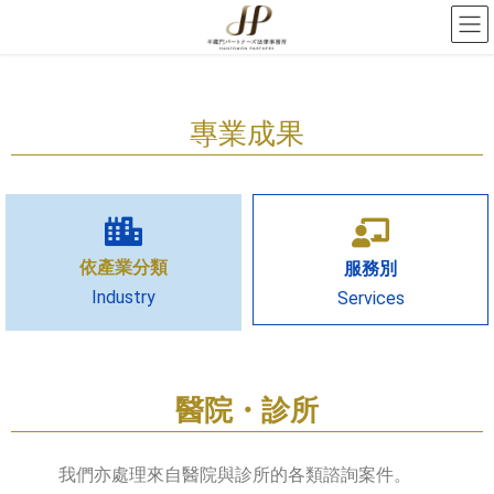
專業成果
依產業分類
服務別
Industry
Services
醫院・診所
我們亦處理來自醫院與診所的各類諮詢案件。