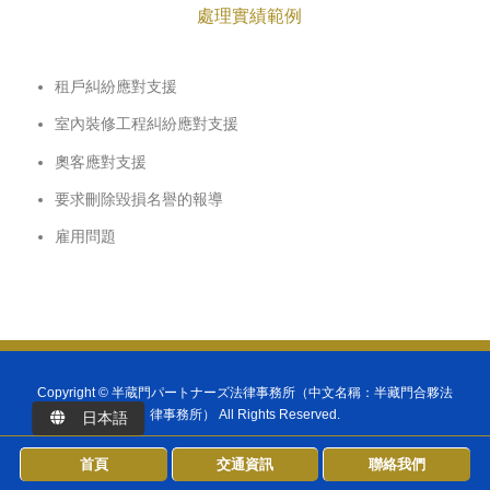
處理實績範例
租戶糾紛應對支援
室內裝修工程糾紛應對支援
奧客應對支援
要求刪除毀損名譽的報導
雇用問題
Copyright ©
半蔵門パートナーズ法律事務所（中文名稱：半藏門合夥法
律事務所）
All Rights Reserved.
日本語
首頁
交通資訊
聯絡我們