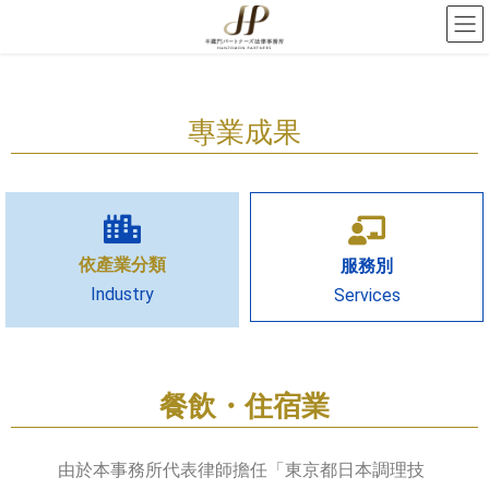
專業成果
依產業分類
服務別
Industry
Services
餐飲・住宿業
由於本事務所代表律師擔任「東京都日本調理技